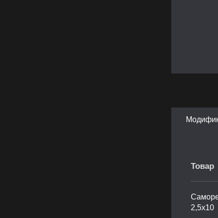
Модифи
Товар
Саморе
2,5х10