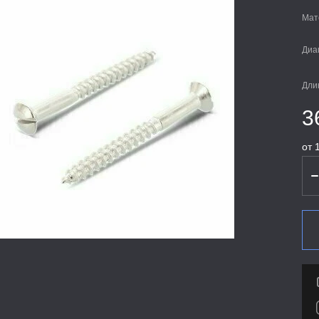
Мат
Диа
Дли
3
от 