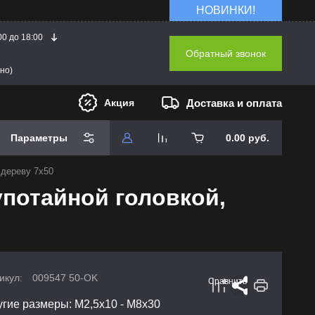
НОВИНКИ!
00 до 18:00
Обратный звонок
но)
Доставка и оплата
Акция
Параметры
0.00
руб.
 дереву 7х50
употайной головкой,
икул:
009547 50-OK
Сравнить
угие размеры: М2,5х10 - М8х30