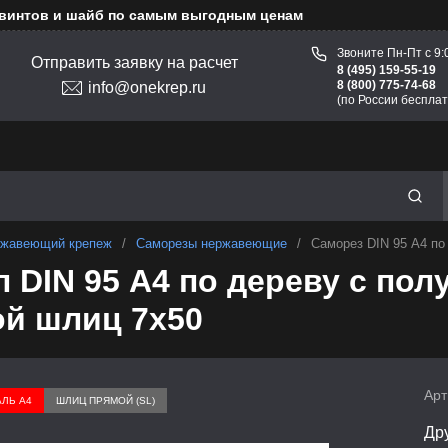
 винтов и шайб по самым выгодным ценам
Звоните Пн-Пт с 9:
Отправить заявку на расчет
8 (495) 159-55-19
8 (800) 775-74-68
info@onekrep.ru
(по России бесплат
жавеющий крепеж
/
Саморезы нержавеющие
/
Саморез DIN 95 А4 по
 DIN 95 А4 по дереву с пол
й шлиц 7х50
Арт
АЛЬ А4
ШЛИЦ ПРЯМОЙ (SL)
Др