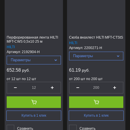
Название - А-Я
Перфорированная лента HILTI
Скоба внахлест HILTI MFT-CTStS
MFT-CWS 0,5x10 25 м
HILTI
HILTI
Артикул:
2200271-H
Артикул:
2192904-H
Параметры
Параметры
652.58
61.19
руб.
руб.
от 12 шт по 12 шт
от 200 шт по 200 шт
Купить в 1 клик
Купить в 1 клик
Сравнить
Сравнить