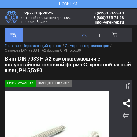
НОВИНКИ!
Первый крепеж
8 (495) 159-55-19
8 (800) 775-74-68
оптовый поставщик крепежа
по всей России
info@onekrep.ru
Главная
/
Нержавеющий крепеж
/
Саморезы нержавеющие
/
Саморез DIN 7983 H А2 форма С PH 5,5х80
Винт DIN 7983 H А2 самонарезающий с
полупотайной головкой форма С, крестообразный
шлиц PH 5,5х80
НЕРЖ. СТАЛЬ А2
ШЛИЦ PHILLIPS (PH)