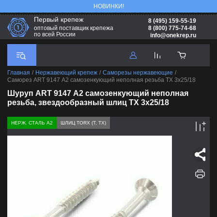
НОВИНКИ!
Первый крепеж
8 (495) 159-55-19
8 (800) 775-74-68
оптовый поставщик крепежа
по всей России
info@onekrep.ru
Главная
/
Нержавеющий крепеж
/
Саморезы нержавеющие
/
Саморез ART 9147 А2 самозенкующий неполная резьба TX 3х25/18
Шуруп ART 9147 А2 самозенкующий неполная
резьба, звездообразный шлиц TX 3х25/18
НЕРЖ. СТАЛЬ А2
ШЛИЦ TORX (T, TX)