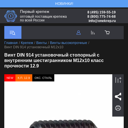
НОВИНКИ!
Первый крепеж
8 (495) 159-55-19
8 (800) 775-74-68
оптовый поставщик крепежа
по всей России
info@onekrep.ru
Главная
/
Крепеж
/
Винты
/
Винты высокопрочные
/
Винт DIN 914 установочный М12х10
Винт DIN 914 установочный стопорный с
внутренним шестигранником М12х10 класс
прочности 12.9
NEW
К.П. 12.9
ОКС. СТАЛЬ