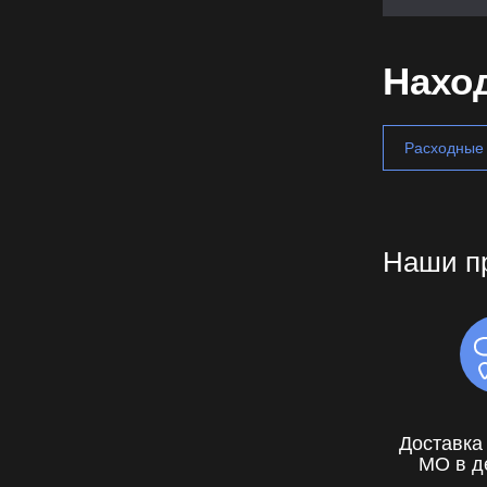
Наход
Расходные
Наши п
Доставка
МО в д