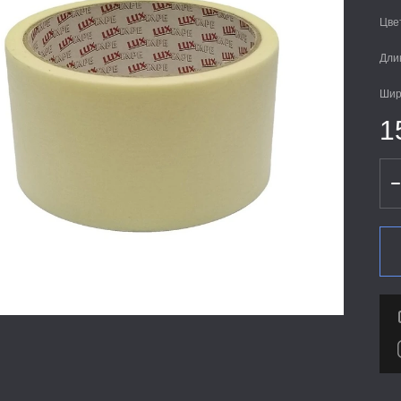
Цве
Дли
Шир
1