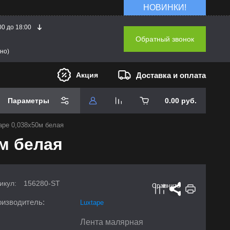
НОВИНКИ!
00 до 18:00
Обратный звонок
но)
Доставка и оплата
Акция
Параметры
0.00
руб.
ape 0,038х50м белая
м белая
икул:
156280-ST
Сравнить
изводитель:
Luxtape
Лента малярная