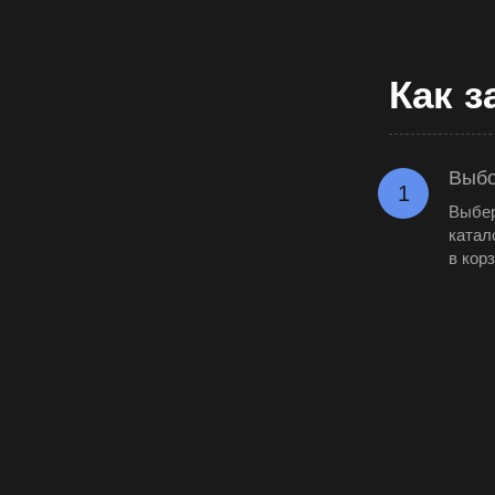
Как з
Выбо
1
Выбер
катал
в кор