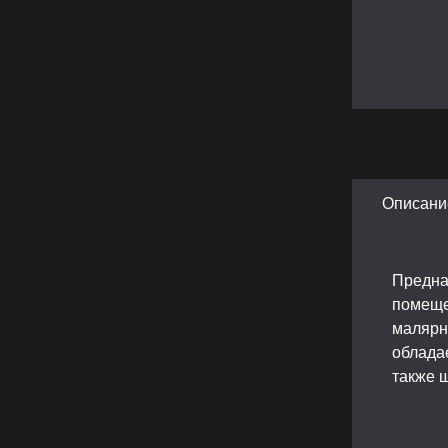
Описани
Предна
помеще
малярн
облада
также 