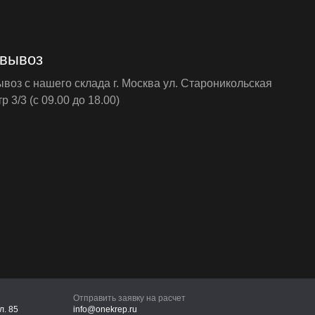
вывоз
оз с нашего склада г. Москва ул. Староникольская
р 3/3 (с 09.00 до 18.00)
Отправить заявку на расчет
л. 85
info@onekrep.ru