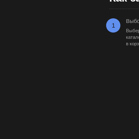
Выбо
1
Выбер
катал
в кор