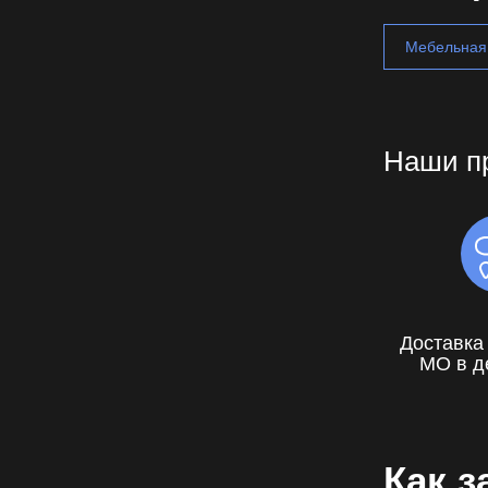
Мебельная
Наши п
Доставка
МО в д
Как з