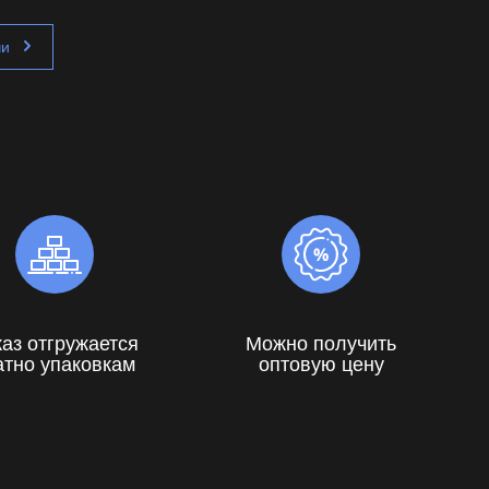
чи
каз отгружается
Можно получить
атно упаковкам
оптовую цену