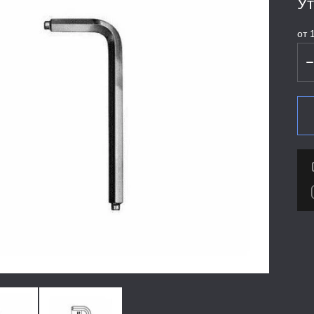
Ут
от 