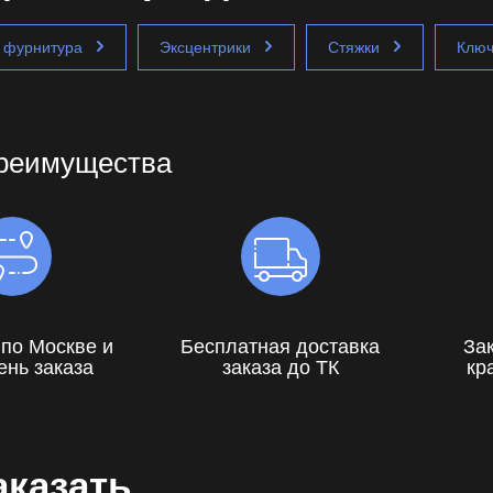
 фурнитура
Эксцентрики
Стяжки
Клю
реимущества
 по Москве и
Бесплатная доставка
За
ень заказа
заказа до ТК
кр
аказать