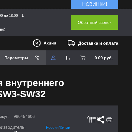
НОВИНКИ!
00 до 18:00
Обратный звонок
но)
Доставка и оплата
Акция
Параметры
0.00
руб.
я внутреннего
 SW3-SW32
икул:
980454606
Сравнить
изводитель:
Россия/Китай