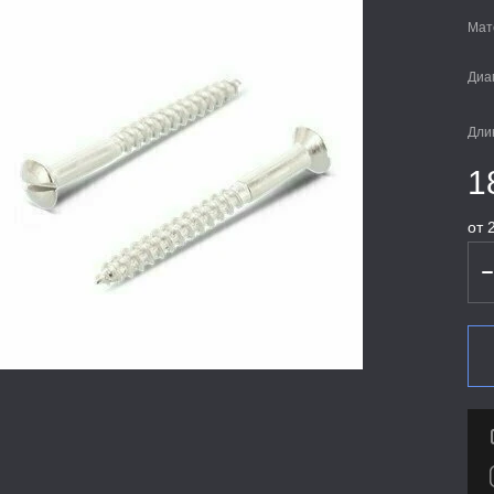
Мат
Диа
Дли
1
от 