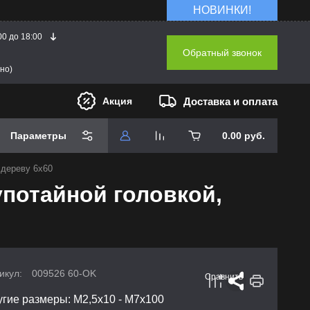
НОВИНКИ!
00 до 18:00
Обратный звонок
но)
Доставка и оплата
Акция
Параметры
0.00
руб.
 дереву 6х60
употайной головкой,
икул:
009526 60-OK
Сравнить
угие размеры: М2,5х10 - М7х100