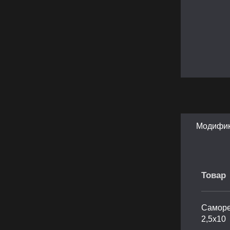
Модифи
Товар
Саморе
2,5х10