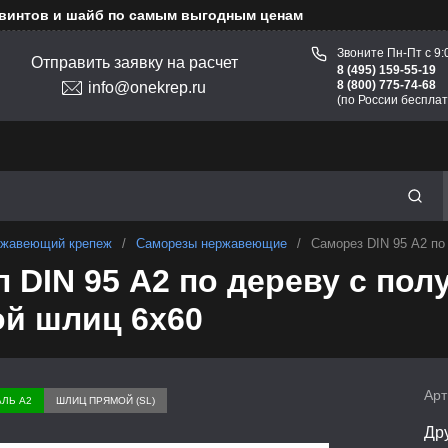
 винтов и шайб по самым выгодным ценам
Звоните Пн-Пт с 9:
Отправить заявку на расчет
8 (495) 159-55-19
8 (800) 775-74-68
info@onekrep.ru
(по России бесплат
жавеющий крепеж
/
Саморезы нержавеющие
/
Саморез DIN 95 А2 по
 DIN 95 А2 по дереву с пол
й шлиц 6х60
Арт
АЛЬ А2
ШЛИЦ ПРЯМОЙ (SL)
Др