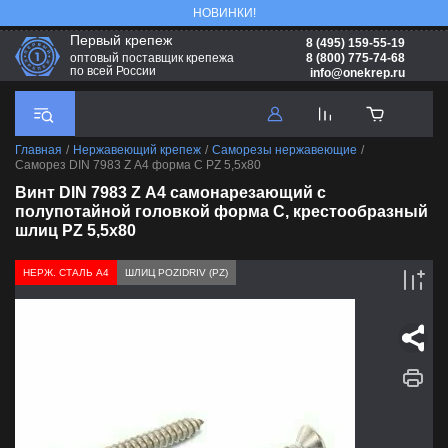
НОВИНКИ!
Первый крепеж
8 (495) 159-55-19
8 (800) 775-74-68
оптовый поставщик крепежа
по всей России
info@onekrep.ru
Главная
/
Нержавеющий крепеж
/
Саморезы нержавеющие
/
Саморез DIN 7983 Z А4 форма С PZ 5,5х80
Винт DIN 7983 Z А4 самонарезающий с
полупотайной головкой форма С, крестообразный
шлиц PZ 5,5х80
НЕРЖ. СТАЛЬ А4
ШЛИЦ POZIDRIV (PZ)