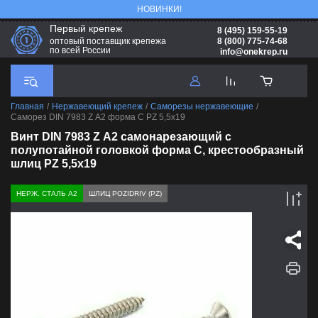
НОВИНКИ!
Первый крепеж
8 (495) 159-55-19
8 (800) 775-74-68
оптовый поставщик крепежа
по всей России
info@onekrep.ru
Главная
/
Нержавеющий крепеж
/
Саморезы нержавеющие
/
Саморез DIN 7983 Z А2 форма С PZ 5,5х19
Винт DIN 7983 Z А2 самонарезающий с
полупотайной головкой форма С, крестообразный
шлиц PZ 5,5х19
НЕРЖ. СТАЛЬ А2
ШЛИЦ POZIDRIV (PZ)