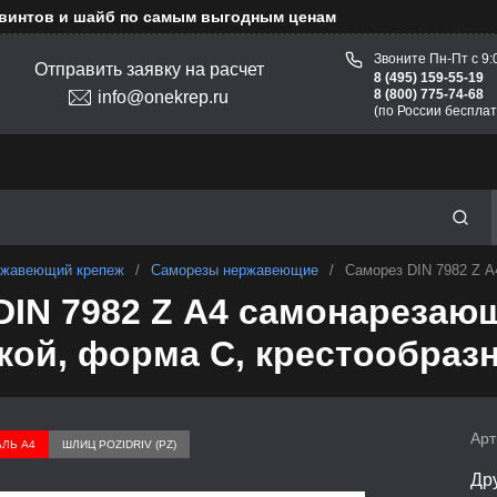
 винтов и шайб по самым выгодным ценам
Звоните Пн-Пт с 9:
Отправить заявку на расчет
8 (495) 159-55-19
8 (800) 775-74-68
info@onekrep.ru
(по России бесплат
жавеющий крепеж
/
Саморезы нержавеющие
/
Саморез DIN 7982 Z А
DIN 7982 Z А4 самонарезаю
кой, форма С, крестообраз
Арт
АЛЬ А4
ШЛИЦ POZIDRIV (PZ)
Др