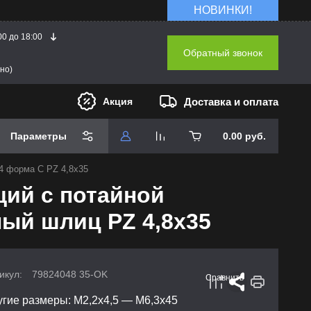
НОВИНКИ!
00 до 18:00
Обратный звонок
но)
Доставка и оплата
Акция
Параметры
0.00
руб.
4 форма С PZ 4,8х35
щий с потайной
ный шлиц PZ 4,8х35
икул:
79824048 35-OK
Сравнить
угие размеры: М2,2х4,5 — М6,3х45