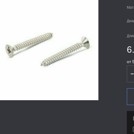
Мат
Диа
Дли
6
от 