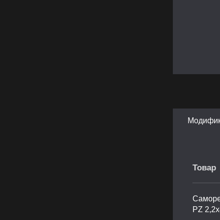
Модифи
Товар
Саморе
PZ 2,2х