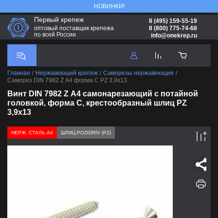
НОВИНКИ!
Первый крепеж
8 (495) 159-55-19
8 (800) 775-74-68
оптовый поставщик крепежа
по всей России
info@onekrep.ru
Главная
/
Нержавеющий крепеж
/
Саморезы нержавеющие
/
Саморез DIN 7982 Z А4 форма С PZ 3,9х13
Винт DIN 7982 Z А4 самонарезающий с потайной
головкой, форма С, крестообразный шлиц PZ
3,9х13
НЕРЖ. СТАЛЬ А4
ШЛИЦ POZIDRIV (PZ)