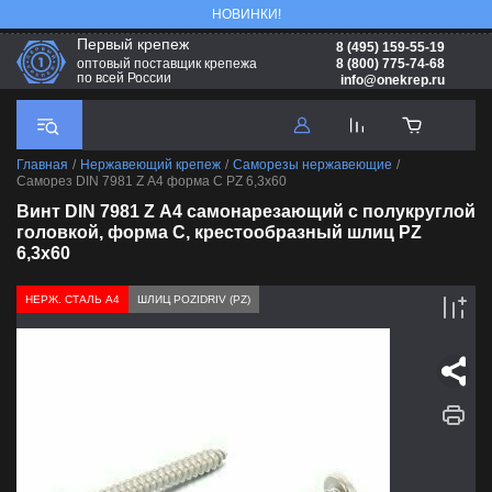
НОВИНКИ!
Первый крепеж
8 (495) 159-55-19
8 (800) 775-74-68
оптовый поставщик крепежа
по всей России
info@onekrep.ru
Главная
/
Нержавеющий крепеж
/
Саморезы нержавеющие
/
Саморез DIN 7981 Z А4 форма С PZ 6,3х60
Винт DIN 7981 Z А4 самонарезающий с полукруглой
головкой, форма С, крестообразный шлиц PZ
6,3х60
НЕРЖ. СТАЛЬ А4
ШЛИЦ POZIDRIV (PZ)