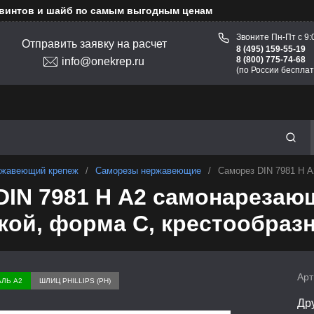
 винтов и шайб по самым выгодным ценам
Звоните Пн-Пт с 9:
Отправить заявку на расчет
8 (495) 159-55-19
8 (800) 775-74-68
info@onekrep.ru
(по России бесплат
жавеющий крепеж
/
Саморезы нержавеющие
/
Саморез DIN 7981 H А
DIN 7981 H А2 самонарезаю
кой, форма С, крестообраз
Арт
АЛЬ А2
ШЛИЦ PHILLIPS (PH)
Дру