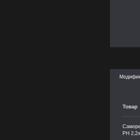
Модифи
Товар
Саморе
PH 2,2х