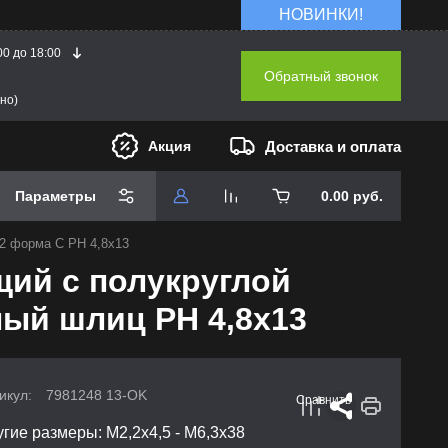
НОВИНКИ!
00 до 18:00
Обратный звонок
но)
Доставка и оплата
Акция
Параметры
0.00
руб.
2 форма С PH 4,8х13
щий с полукруглой
ный шлиц PH 4,8х13
икул:
7981248 13-OK
Сравнить
гие размеры: М2,2х4,5 - М6,3х38