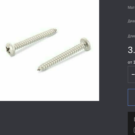
Мат
Диа
Дли
3
от 