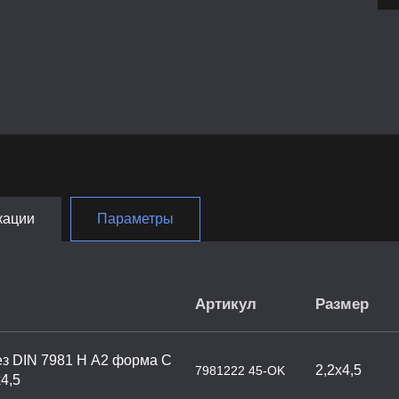
кации
Параметры
Артикул
Размер
з DIN 7981 H А2 форма С
2,2х4,5
7981222 45-OK
4,5